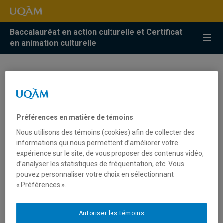
Accéder
Accéder
Accéder
à
au
à
la
menu
la
Baccalauréat en action culturelle et Certificat
recherche
pricipal
zone
en animation culturelle
centrale
Soirée réseautage
Chaque année, le Réseautage permet à des étudiantes et
Préférences en matière de témoins
étudiants de se trouver un stage et de rencontrer des
Nous utilisons des témoins (cookies) afin de collecter des
organismes de différents domaines. Le Réseautage est
informations qui nous permettent d’améliorer votre
un événement ayant lieu en janvier-février sous la forme
expérience sur le site, de vous proposer des contenus vidéo,
de 5 à 7 organisé par et pour la communauté étudiante.
d’analyser les statistiques de fréquentation, etc. Vous
pouvez personnaliser votre choix en sélectionnant
Consultez la
page Facebook
de l’événement pour obtenir
« Préférences ».
tous les détails!
Autoriser les témoins