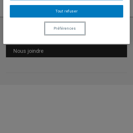
Crédit photo : Éléonore Lussier-Thuot
Tout refuser
Préférences
Demande d’admission
Nous joindre