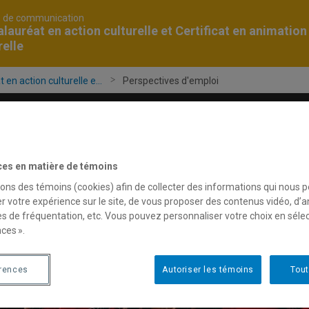
é de communication
lauréat en action culturelle et Certificat en animation
relle
en action culturelle e...
Perspectives d'emploi
et séjours d'études
Vie culturelle et étudiante
ces en matière de témoins
sons des témoins (cookies) afin de collecter des informations qui nous 
r votre expérience sur le site, de vous proposer des contenus vidéo, d’a
es de fréquentation, etc. Vous pouvez personnaliser votre choix en séle
ces ».
érences
Autoriser les témoins
Tout