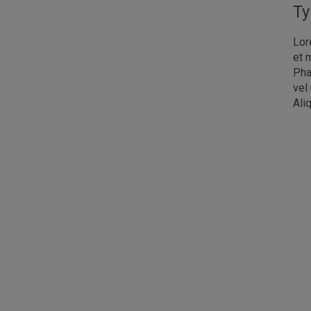
Ty
Lor
et 
Pha
vel
Ali